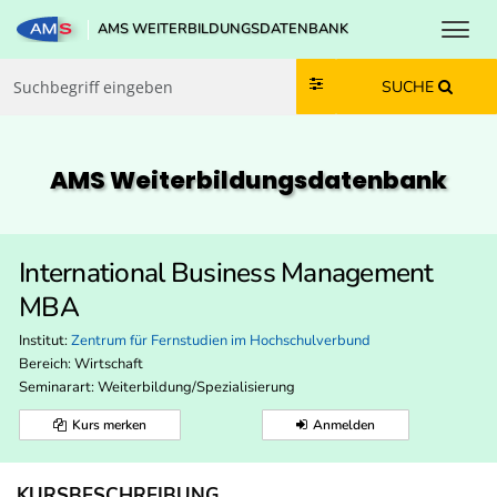
Toggl
AMS WEITERBILDUNGSDATENBANK
Zum Inhalt springen
Zum Navmenü springen
Zur Suche springen
Zur Footer springen
SUCHE
AMS Weiterbildungs­datenbank
International Business Management
MBA
Institut:
Zentrum für Fernstudien im Hochschulverbund
Bereich:
Wirtschaft
Seminarart: Weiterbildung/Spezialisierung
Kurs merken
Anmelden
KURSBESCHREIBUNG