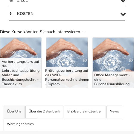
ZIELE
KOSTEN
Diese Kurse könnten Sie auch interessieren ...
Uber Weiterbildungsvorschläge
Vorbereitungskurs auf
die
Lehrabschlussprüfung
Prüfungsvorbereitung auf
Maler und
das WIFI-
Office Management -
Beschichtungstechn. -
Personalverrechner:innen
eine
Theoriekurs
- Diplom
Bürobasisausbildung
Über Uns
Über die Datenbank
BIZ-BerufsInfoZentren
News
Wartungsbereich