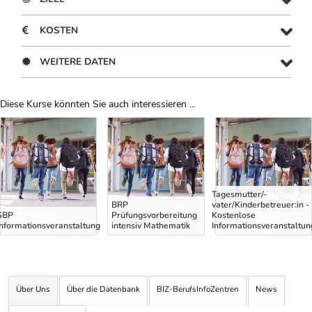
KOSTEN
WEITERE DATEN
Diese Kurse könnten Sie auch interessieren ...
Uber Weiterbildungsvorschläge
Tagesmutter/-
BRP
vater/Kinderbetreuer:in -
SBP
Prüfungsvorbereitung
Kostenlose
Informationsveranstaltung
intensiv Mathematik
Informationsveranstaltun
Über Uns
Über die Datenbank
BIZ-BerufsInfoZentren
News