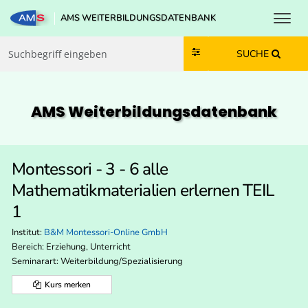
Toggl
AMS WEITERBILDUNGSDATENBANK
Zum Inhalt springen
Zum Navmenü springen
Zur Suche springen
Zur Footer springen
SUCHE
AMS Weiterbildungs­datenbank
Montessori - 3 - 6 alle
Mathematikmaterialien erlernen TEIL
1
Institut:
B&M Montessori-Online GmbH
Bereich:
Erziehung, Unterricht
Seminarart: Weiterbildung/Spezialisierung
Kurs merken