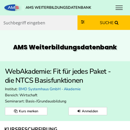
Toggl
AMS WEITERBILDUNGSDATENBANK
Zum Inhalt springen
Zum Navmenü springen
Zur Suche springen
Zur Footer springen
SUCHE
AMS Weiterbildungs­datenbank
WebAkademie: Fit für jedes Paket -
die NTCS Basisfunktionen
Institut:
BMD Systemhaus GmbH - Akademie
Bereich:
Wirtschaft
Seminarart: Basis-/Grundausbildung
Kurs merken
Anmelden
KURSBESCHREIBUNG