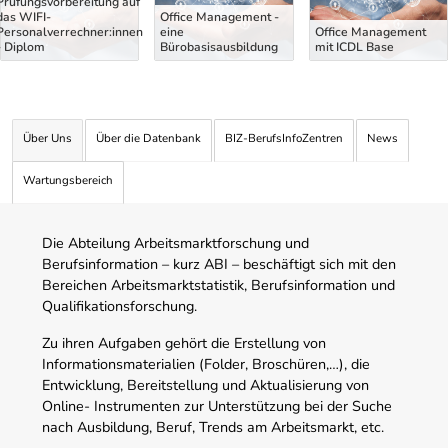
Prüfungsvorbereitung auf
das WIFI-
Office Management -
Personalverrechner:innen
eine
Office Management
- Diplom
Bürobasisausbildung
mit ICDL Base
Über Uns
Über die Datenbank
BIZ-BerufsInfoZentren
News
Wartungsbereich
Die Abteilung Arbeitsmarktforschung und
Berufsinformation – kurz ABI – beschäftigt sich mit den
Bereichen Arbeitsmarktstatistik, Berufsinformation und
Qualifikationsforschung.
Zu ihren Aufgaben gehört die Erstellung von
Informationsmaterialien (Folder, Broschüren,…), die
Entwicklung, Bereitstellung und Aktualisierung von
Online- Instrumenten zur Unterstützung bei der Suche
nach Ausbildung, Beruf, Trends am Arbeitsmarkt, etc.