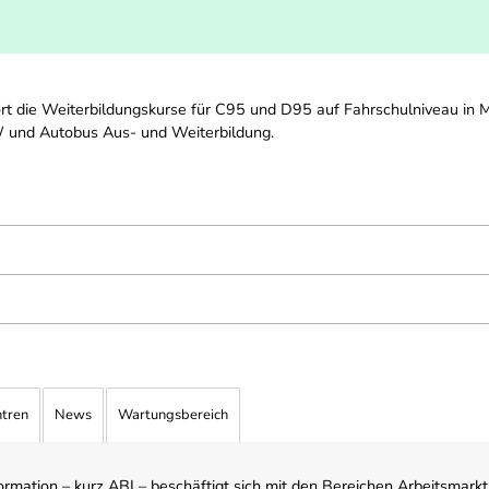
fort die Weiterbildungskurse für C95 und D95 auf Fahrschulniveau in M
KW und Autobus Aus- und Weiterbildung.
ntren
News
Wartungsbereich
mation – kurz ABI – beschäftigt sich mit den Bereichen Arbeitsmarktst