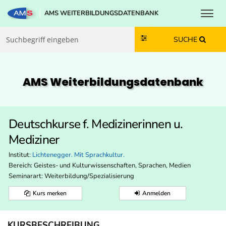
Toggl
AMS WEITERBILDUNGSDATENBANK
Zum Inhalt springen
Zum Navmenü springen
Zur Suche springen
Zur Footer springen
SUCHE
AMS Weiterbildungs­datenbank
Deutschkurse f. Medizinerinnen u.
Mediziner
Institut:
Lichtenegger. Mit Sprachkultur.
Bereich:
Geistes- und Kulturwissenschaften, Sprachen, Medien
Seminarart: Weiterbildung/Spezialisierung
Kurs merken
Anmelden
KURSBESCHREIBUNG