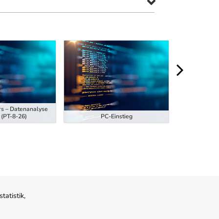
rs – Datenanalyse
Ausbildung z
 (PT-8-26)
PC-Einstieg
Hubstaplern
atistik,