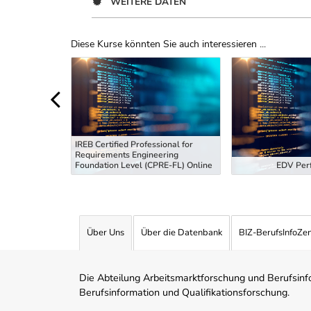
WEITERE DATEN
Diese Kurse könnten Sie auch interessieren ...
Uber Weiterbildungsvorschläge
IREB Certified Professional for
Requirements Engineering
tiefung
Foundation Level (CPRE-FL) Online
EDV Perf
Über Uns
Über die Datenbank
BIZ-BerufsInfoZe
Die Abteilung Arbeitsmarktforschung und Berufsinfor
Berufsinformation und Qualifikationsforschung.