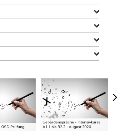
Gebärdensprache - Intensivkurse
2 ÖSD Prüfung
A1.1 bis B2.2 - August 2026
En