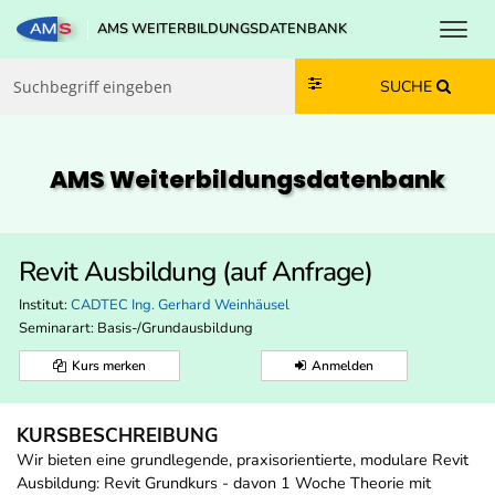
Toggl
AMS WEITERBILDUNGSDATENBANK
Zum Inhalt springen
Zum Navmenü springen
Zur Suche springen
Zur Footer springen
SUCHE
AMS Weiterbildungs­datenbank
Revit Ausbildung (auf Anfrage)
Institut:
CADTEC Ing. Gerhard Weinhäusel
Seminarart: Basis-/Grundausbildung
Kurs merken
Anmelden
KURSBESCHREIBUNG
Wir bieten eine grundlegende, praxisorientierte, modulare Revit
Ausbildung: Revit Grundkurs - davon 1 Woche Theorie mit