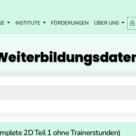
Zum Inhalt springen
Zum Navmenü springen
Zur Suche springen
Zur Footer springen
SE
INSTITUTE
FÖRDERUNGEN
ÜBER UNS
eiterbildungs­dat
plete 2D Teil 1 ohne Trainerstunden)