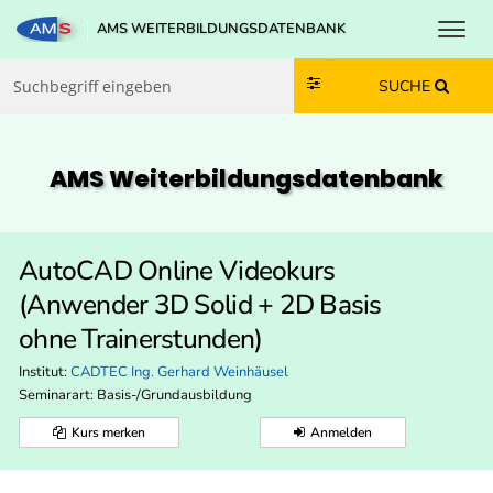
Toggl
AMS WEITERBILDUNGSDATENBANK
Zum Inhalt springen
Zum Navmenü springen
Zur Suche springen
Zur Footer springen
SUCHE
AMS Weiterbildungs­datenbank
AutoCAD Online Videokurs
(Anwender 3D Solid + 2D Basis
ohne Trainerstunden)
Institut:
CADTEC Ing. Gerhard Weinhäusel
Seminarart: Basis-/Grundausbildung
Kurs merken
Anmelden