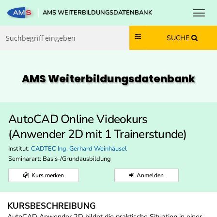
Toggl
AMS WEITERBILDUNGSDATENBANK
Zum Inhalt springen
Zum Navmenü springen
Zur Suche springen
Zur Footer springen
SUCHE
AMS Weiterbildungs­datenbank
AutoCAD Online Videokurs
(Anwender 2D mit 1 Trainerstunde)
Institut:
CADTEC Ing. Gerhard Weinhäusel
Seminarart: Basis-/Grundausbildung
Kurs merken
Anmelden
KURSBESCHREIBUNG
AutoCAD Anwender 2D bildet die praktische Situation in einer