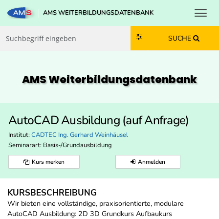
Toggl
AMS WEITERBILDUNGSDATENBANK
Zum Inhalt springen
Zum Navmenü springen
Zur Suche springen
Zur Footer springen
SUCHE
AMS Weiterbildungs­datenbank
AutoCAD Ausbildung (auf Anfrage)
Institut:
CADTEC Ing. Gerhard Weinhäusel
Seminarart: Basis-/Grundausbildung
Kurs merken
Anmelden
KURSBESCHREIBUNG
Wir bieten eine vollständige, praxisorientierte, modulare
AutoCAD Ausbildung: 2D 3D Grundkurs Aufbaukurs