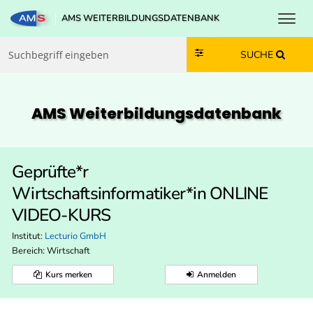
Toggl
AMS WEITERBILDUNGSDATENBANK
Zum Inhalt springen
Zum Navmenü springen
Zur Suche springen
Zur Footer springen
SUCHE
AMS Weiterbildungs­datenbank
Geprüfte*r
Wirtschaftsinformatiker*in ONLINE
VIDEO-KURS
Institut:
Lecturio GmbH
Bereich:
Wirtschaft
Kurs merken
Anmelden