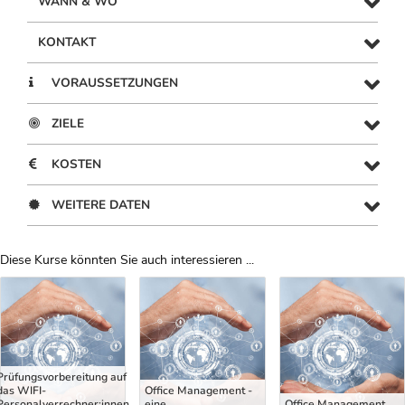
WANN & WO
KONTAKT
VORAUSSETZUNGEN
ZIELE
KOSTEN
WEITERE DATEN
Diese Kurse könnten Sie auch interessieren ...
Uber Weiterbildungsvorschläge
Prüfungsvorbereitung auf
das WIFI-
Office Management -
Personalverrechner:innen
eine
Office Management