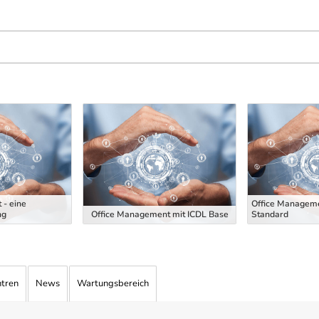
 - eine
Office Manageme
ng
Office Management mit ICDL Base
Standard
ntren
News
Wartungsbereich