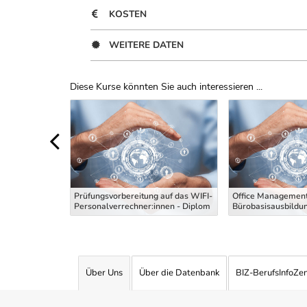
KOSTEN
WEITERE DATEN
Diese Kurse könnten Sie auch interessieren ...
Uber Weiterbildungsvorschläge
 die
g Maler und
Prüfungsvorbereitung auf das WIFI-
Office Management
 Theoriekurs
Personalverrechner:innen - Diplom
Bürobasisausbildu
Über Uns
Über die Datenbank
BIZ-BerufsInfoZe