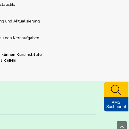
atistik,
ung und Aktualisierung
s zu den Kernaufgaben
 können Kursinstitute
mt KEINE
AMS
Suchportal