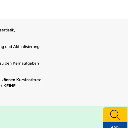
atistik,
ung und Aktualisierung
s zu den Kernaufgaben
 können Kursinstitute
mt KEINE
AMS