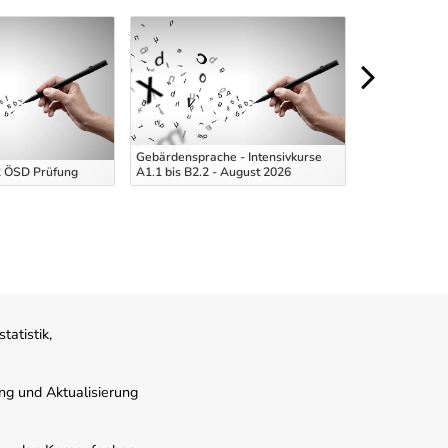
Gebärdensprache - Intensivkurse
2 ÖSD Prüfung
A1.1 bis B2.2 - August 2026
En
atistik,
ung und Aktualisierung