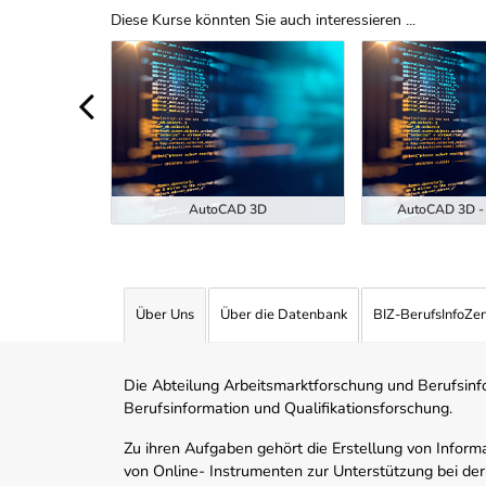
Diese Kurse könnten Sie auch interessieren ...
Uber Weiterbildungsvorschläge
ukunft der
EKI-7-26)
AutoCAD 3D
AutoCAD 3D - 
Über Uns
Über die Datenbank
BIZ-BerufsInfoZe
Die Abteilung Arbeitsmarktforschung und Berufsinfor
Berufsinformation und Qualifikationsforschung.
Zu ihren Aufgaben gehört die Erstellung von Informa
von Online- Instrumenten zur Unterstützung bei der