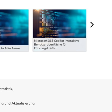
Microsoft 365 Copilot interaktive
Microsoft 365 
Benutzeroberfläche für
Benutzeroberf
 to AI in Azure
Führungskräfte
Führungskräft
atistik,
ung und Aktualisierung