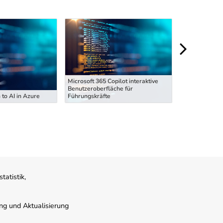
Microsoft 365 Copilot interaktive
Microsoft 365 
Benutzeroberfläche für
Benutzeroberf
 to AI in Azure
Führungskräfte
Führungskräft
atistik,
ung und Aktualisierung