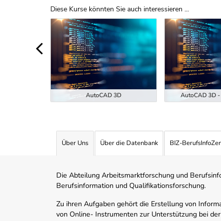
Diese Kurse könnten Sie auch interessieren ...
Uber Weiterbildungsvorschläge
ukunft der
EKI-7-26)
AutoCAD 3D
AutoCAD 3D - 
Über Uns
Über die Datenbank
BIZ-BerufsInfoZe
Die Abteilung Arbeitsmarktforschung und Berufsinfor
Berufsinformation und Qualifikationsforschung.
Zu ihren Aufgaben gehört die Erstellung von Informa
von Online- Instrumenten zur Unterstützung bei der