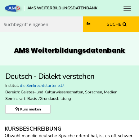
Toggl
AMS WEITERBILDUNGSDATENBANK
Zum Inhalt springen
Zum Navmenü springen
Zur Suche springen
Zur Footer springen
SUCHE
AMS Weiterbildungs­datenbank
Deutsch - Dialekt verstehen
Institut:
die Senkrechtstarter e.U.
Bereich:
Geistes- und Kulturwissenschaften, Sprachen, Medien
Seminarart: Basis-/Grundausbildung
Kurs merken
KURSBESCHREIBUNG
Obwohl man die deutsche Sprache erlernt hat, ist es oft schwer