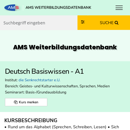
Toggl
AMS WEITERBILDUNGSDATENBANK
Zum Inhalt springen
Zum Navmenü springen
Zur Suche springen
Zur Footer springen
SUCHE
AMS Weiterbildungs­datenbank
Deutsch Basiswissen - A1
Institut:
die Senkrechtstarter e.U.
Bereich:
Geistes- und Kulturwissenschaften, Sprachen, Medien
Seminarart: Basis-/Grundausbildung
Kurs merken
KURSBESCHREIBUNG
• Rund um das Alphabet (Sprechen, Schreiben, Lesen) • Sich