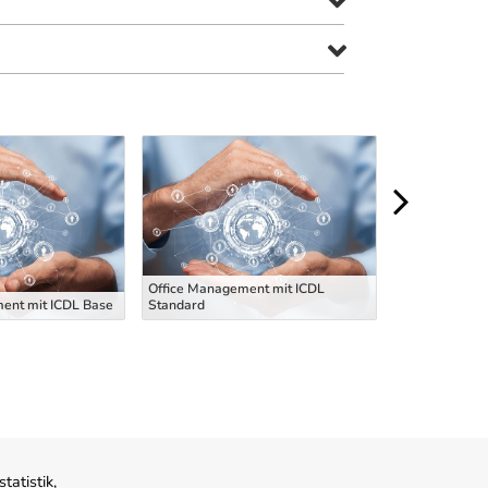
Office Management mit ICDL
ent mit ICDL Base
Standard
Offi
atistik,