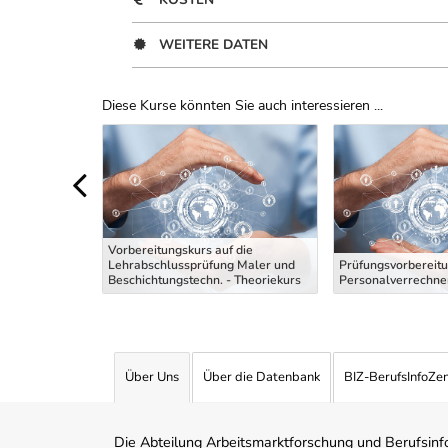
WEITERE DATEN
Diese Kurse könnten Sie auch interessieren ...
Uber Weiterbildungsvorschläge
Vorbereitungskurs auf die
Fachkraft
Lehrabschlussprüfung Maler und
Prüfungsvorbereitu
Beschichtungstechn. - Theoriekurs
Personalverrechner
Über Uns
Über die Datenbank
BIZ-BerufsInfoZe
Die Abteilung Arbeitsmarktforschung und Berufsinfor