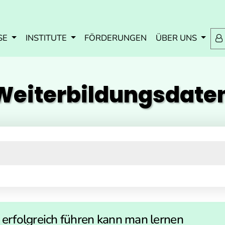
Zum Inhalt springen
Zum Navmenü springen
Zur Suche springen
Zur Footer springen
SE
INSTITUTE
FÖRDERUNGEN
ÜBER UNS
eiterbildungs­dat
- erfolgreich führen kann man lernen