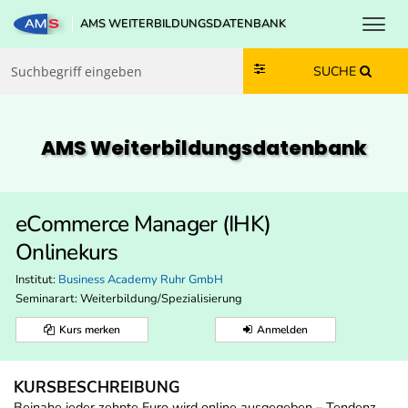
Toggl
AMS WEITERBILDUNGSDATENBANK
Zum Inhalt springen
Zum Navmenü springen
Zur Suche springen
Zur Footer springen
SUCHE
AMS Weiterbildungs­datenbank
eCommerce Manager (IHK)
Onlinekurs
Institut:
Business Academy Ruhr GmbH
Seminarart: Weiterbildung/Spezialisierung
Kurs merken
Anmelden
KURSBESCHREIBUNG
Beinahe jeder zehnte Euro wird online ausgegeben – Tendenz