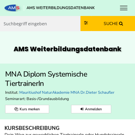
Toggl
AMS WEITERBILDUNGSDATENBANK
Zum Inhalt springen
Zum Navmenü springen
Zur Suche springen
Zur Footer springen
SUCHE
AMS Weiterbildungs­datenbank
MNA Diplom Systemische
TiertrainerIn
Institut:
Mauritiushof NaturAkademie MNA Dr.Dieter Schaufler
Seminarart: Basis-/Grundausbildung
Kurs merken
Anmelden
KURSBESCHREIBUNG
Dein Weg zur gewerblichen TiertrainerIn oder HundetrainerIn.