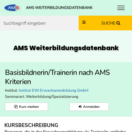
Toggl
AMS WEITERBILDUNGSDATENBANK
Zum Inhalt springen
Zum Navmenü springen
Zur Suche springen
Zur Footer springen
SUCHE
AMS Weiterbildungs­datenbank
Basisbildnerin/Trainerin nach AMS
Kriterien
Institut:
Institut EWI Erwachsenenbildung GmbH
Seminarart: Weiterbildung/Spezialisierung
Kurs merken
Anmelden
KURSBESCHREIBUNG
Personen, die in der Erwachsenenbildung als Trainer/in und/oder