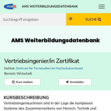
Toggl
AMS WEITERBILDUNGSDATENBANK
Zum Inhalt springen
Zum Navmenü springen
Zur Suche springen
Zur Footer springen
SUCHE
AMS Weiterbildungs­datenbank
Vertriebsingenier/in Zertifikat
Institut:
Zentrum für Fernstudien im Hochschulverbund
Bereich:
Wirtschaft
Kurs merken
Anmelden
KURSBESCHREIBUNG
Vertriebsingenieur/innen sind in der Lage die komplexen
Systeme des Zusammenwirkens von Mensch, Technik und