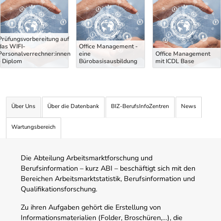
Prüfungsvorbereitung auf
das WIFI-
Office Management -
Personalverrechner:innen
eine
Office Management
- Diplom
Bürobasisausbildung
mit ICDL Base
Über Uns
Über die Datenbank
BIZ-BerufsInfoZentren
News
Wartungsbereich
Die Abteilung Arbeitsmarktforschung und
Berufsinformation – kurz ABI – beschäftigt sich mit den
Bereichen Arbeitsmarktstatistik, Berufsinformation und
Qualifikationsforschung.
Zu ihren Aufgaben gehört die Erstellung von
Informationsmaterialien (Folder, Broschüren,…), die