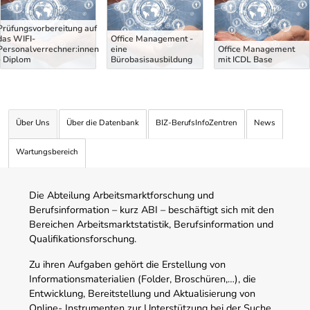
Prüfungsvorbereitung auf
das WIFI-
Office Management -
Personalverrechner:innen
eine
Office Management
- Diplom
Bürobasisausbildung
mit ICDL Base
Über Uns
Über die Datenbank
BIZ-BerufsInfoZentren
News
Wartungsbereich
Die Abteilung Arbeitsmarktforschung und
Berufsinformation – kurz ABI – beschäftigt sich mit den
Bereichen Arbeitsmarktstatistik, Berufsinformation und
Qualifikationsforschung.
Zu ihren Aufgaben gehört die Erstellung von
Informationsmaterialien (Folder, Broschüren,…), die
Entwicklung, Bereitstellung und Aktualisierung von
Online- Instrumenten zur Unterstützung bei der Suche