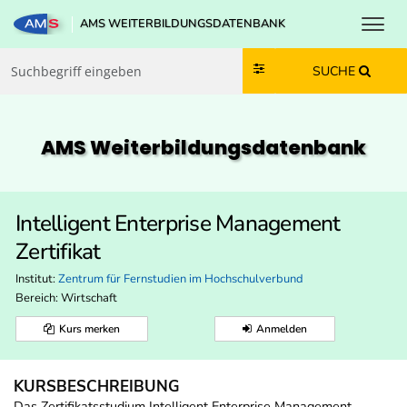
Toggl
AMS WEITERBILDUNGSDATENBANK
Zum Inhalt springen
Zum Navmenü springen
Zur Suche springen
Zur Footer springen
SUCHE
AMS Weiterbildungs­datenbank
Intelligent Enterprise Management
Zertifikat
Institut:
Zentrum für Fernstudien im Hochschulverbund
Bereich:
Wirtschaft
Kurs merken
Anmelden
KURSBESCHREIBUNG
Das Zertifikatsstudium Intelligent Enterprise Management