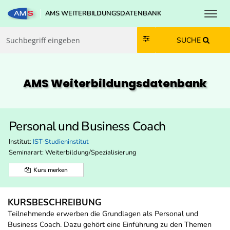
Toggl
AMS WEITERBILDUNGSDATENBANK
Zum Inhalt springen
Zum Navmenü springen
Zur Suche springen
Zur Footer springen
SUCHE
AMS Weiterbildungs­datenbank
Personal und Business Coach
Institut:
IST-Studieninstitut
Seminarart: Weiterbildung/Spezialisierung
Kurs merken
KURSBESCHREIBUNG
Teilnehmende erwerben die Grundlagen als Personal und
Business Coach. Dazu gehört eine Einführung zu den Themen