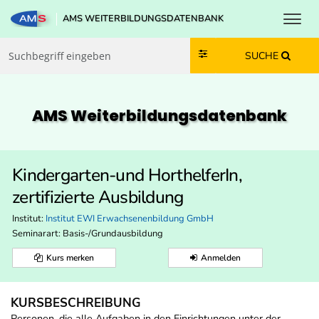
Toggl
AMS WEITERBILDUNGSDATENBANK
Zum Inhalt springen
Zum Navmenü springen
Zur Suche springen
Zur Footer springen
SUCHE
AMS Weiterbildungs­datenbank
Kindergarten-und HorthelferIn,
zertifizierte Ausbildung
Institut:
Institut EWI Erwachsenenbildung GmbH
Seminarart: Basis-/Grundausbildung
Kurs merken
Anmelden
KURSBESCHREIBUNG
Personen, die alle Aufgaben in den Einrichtungen unter der