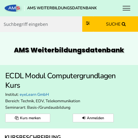
Toggl
AMS WEITERBILDUNGSDATENBANK
Zum Inhalt springen
Zum Navmenü springen
Zur Suche springen
Zur Footer springen
SUCHE
AMS Weiterbildungs­datenbank
ECDL Modul Computergrundlagen
Kurs
Institut:
eyeLearn GmbH
Bereich:
Technik, EDV, Telekommunikation
Seminarart: Basis-/Grundausbildung
Kurs merken
Anmelden
KURSBESCHREIBUNG