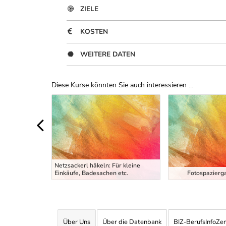
ZIELE
KOSTEN
WEITERE DATEN
Diese Kurse könnten Sie auch interessieren ...
Uber Weiterbildungsvorschläge
Netzsackerl häkeln: Für kleine
25 min)
Einkäufe, Badesachen etc.
Fotospazierg
Über Uns
Über die Datenbank
BIZ-BerufsInfoZe