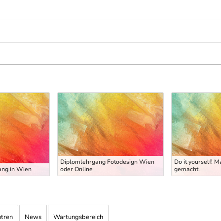
Diplomlehrgang Fotodesign Wien
Do it yourself! M
ang in Wien
oder Online
gemacht.
ntren
News
Wartungsbereich