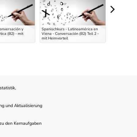
onversación y
Spanischkurs - Latinoamérica en
Deutsch B2+/C
ica (B2) - mit
Viena - Conversación (B2) Teil 2 -
Sprechen und
mit Heimvorteil
Onlinekurs
atistik,
ung und Aktualisierung
s zu den Kernaufgaben