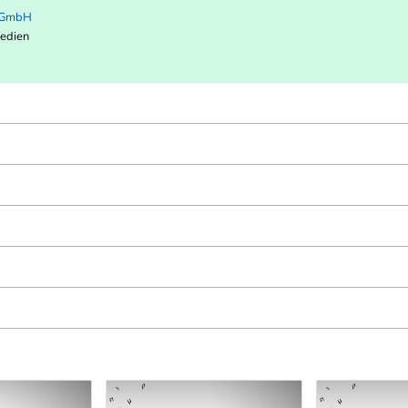
s GmbH
Medien