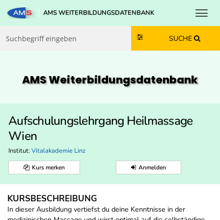
Toggl
AMS WEITERBILDUNGSDATENBANK
Zum Inhalt springen
Zum Navmenü springen
Zur Suche springen
Zur Footer springen
SUCHE
AMS Weiterbildungs­datenbank
Aufschulungslehrgang Heilmassage
Wien
Institut:
Vitalakademie Linz
Kurs merken
Anmelden
KURSBESCHREIBUNG
In dieser Ausbildung vertiefst du deine Kenntnisse in der
medizinischen Massage und wirst optimal auf die selbständige