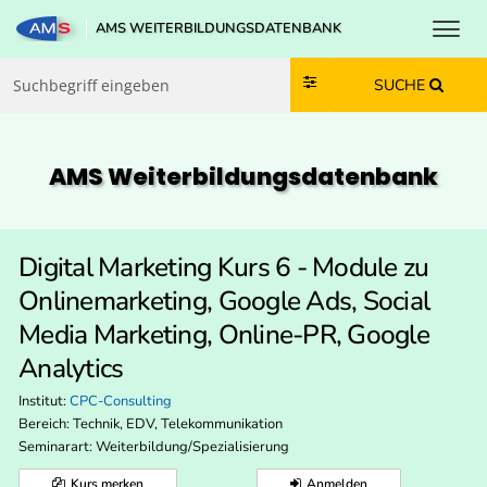
Toggl
AMS WEITERBILDUNGSDATENBANK
Zum Inhalt springen
Zum Navmenü springen
Zur Suche springen
Zur Footer springen
SUCHE
AMS Weiterbildungs­datenbank
Digital Marketing Kurs 6 - Module zu
Onlinemarketing, Google Ads, Social
Media Marketing, Online-PR, Google
Analytics
Institut:
CPC-Consulting
Bereich:
Technik, EDV, Telekommunikation
Seminarart: Weiterbildung/Spezialisierung
Kurs merken
Anmelden