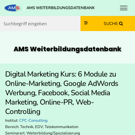
Toggl
AMS WEITERBILDUNGSDATENBANK
Zum Inhalt springen
Zum Navmenü springen
Zur Suche springen
Zur Footer springen
SUCHE
AMS Weiterbildungs­datenbank
Digital Marketing Kurs: 6 Module zu
Online-Marketing, Google AdWords
Werbung, Facebook, Social Media
Marketing, Online-PR, Web-
Controlling
Institut:
CPC-Consulting
Bereich:
Technik, EDV, Telekommunikation
Seminarart: Weiterbildung/Spezialisierung