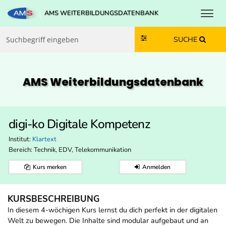
Toggl
AMS WEITERBILDUNGSDATENBANK
Zum Inhalt springen
Zum Navmenü springen
Zur Suche springen
Zur Footer springen
SUCHE
AMS Weiterbildungs­datenbank
digi-ko Digitale Kompetenz
Institut:
Klartext
Bereich:
Technik, EDV, Telekommunikation
Kurs merken
Anmelden
KURSBESCHREIBUNG
In diesem 4-wöchigen Kurs lernst du dich perfekt in der digitalen
Welt zu bewegen. Die Inhalte sind modular aufgebaut und an