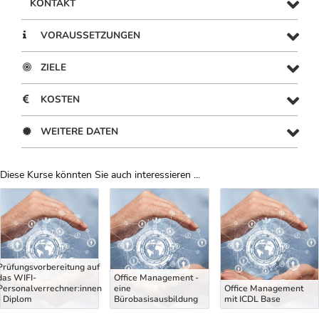
KONTAKT
VORAUSSETZUNGEN
ZIELE
KOSTEN
WEITERE DATEN
Diese Kurse könnten Sie auch interessieren ...
Uber Weiterbildungsvorschläge
Prüfungsvorbereitung auf
das WIFI-
Office Management -
Personalverrechner:innen
eine
Office Management
- Diplom
Bürobasisausbildung
mit ICDL Base