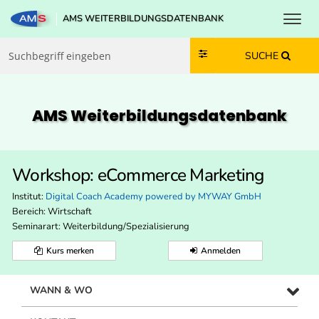
Toggl
AMS WEITERBILDUNGSDATENBANK
Zum Inhalt springen
Zum Navmenü springen
Zur Suche springen
Zur Footer springen
SUCHE
AMS Weiterbildungs­datenbank
Workshop: eCommerce Marketing
Institut:
Digital Coach Academy powered by MYWAY GmbH
Bereich:
Wirtschaft
Seminarart: Weiterbildung/Spezialisierung
Kurs merken
Anmelden
WANN & WO