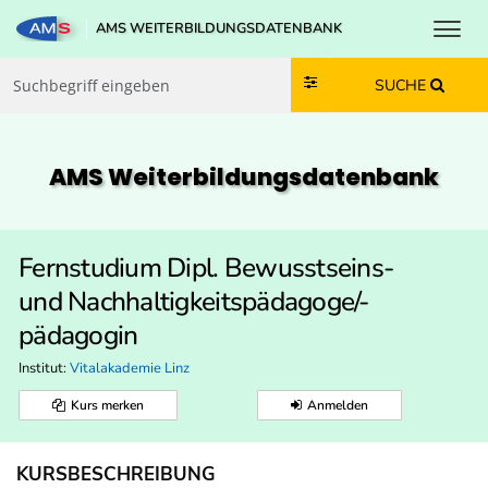
Toggl
AMS WEITERBILDUNGSDATENBANK
Zum Inhalt springen
Zum Navmenü springen
Zur Suche springen
Zur Footer springen
SUCHE
AMS Weiterbildungs­datenbank
Fernstudium Dipl. Bewusstseins-
und Nachhaltigkeitspädagoge/-
pädagogin
Institut:
Vitalakademie Linz
Kurs merken
Anmelden
KURSBESCHREIBUNG