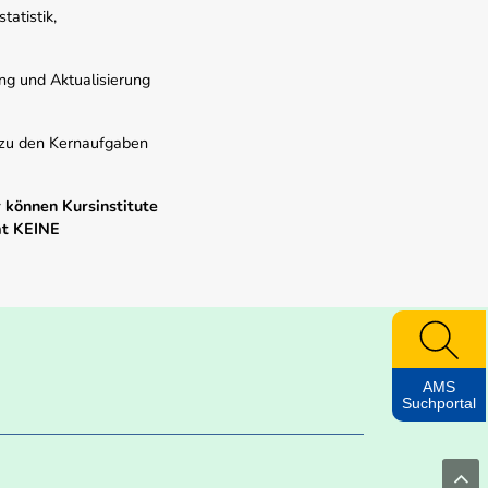
atistik,
ung und Aktualisierung
s zu den Kernaufgaben
 können Kursinstitute
mt KEINE
AMS
Suchportal