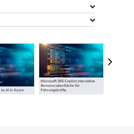
Microsoft 365 Copilot interaktive
Microsoft 365 
Benutzeroberfläche für
Benutzeroberf
 to AI in Azure
Führungskräfte
Führungskräft