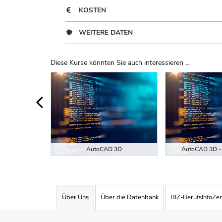
KOSTEN
WEITERE DATEN
Diese Kurse könnten Sie auch interessieren ...
Uber Weiterbildungsvorschläge
ukunft der
EKI-7-26)
AutoCAD 3D
AutoCAD 3D - 
Über Uns
Über die Datenbank
BIZ-BerufsInfoZe