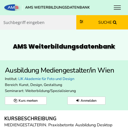
Toggl
AMS WEITERBILDUNGSDATENBANK
Zum Inhalt springen
Zum Navmenü springen
Zur Suche springen
Zur Footer springen
SUCHE
AMS Weiterbildungs­datenbank
Ausbildung Mediengestalter/in Wien
Institut:
LIK Akademie für Foto und Design
Bereich:
Kunst, Design, Gestaltung
Seminarart: Weiterbildung/Spezialisierung
Kurs merken
Anmelden
KURSBESCHREIBUNG
MEDIENGESTALTERIN. Praxisbetonte Ausbildung Desktop