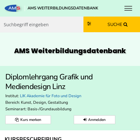
Toggl
AMS WEITERBILDUNGSDATENBANK
Zum Inhalt springen
Zum Navmenü springen
Zur Suche springen
Zur Footer springen
SUCHE
AMS Weiterbildungs­datenbank
Diplomlehrgang Grafik und
Mediendesign Linz
Institut:
LIK Akademie für Foto und Design
Bereich:
Kunst, Design, Gestaltung
Seminarart: Basis-/Grundausbildung
Kurs merken
Anmelden
KURSBESCHREIBUNG