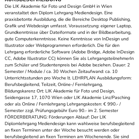
Die LIK Akademie für Foto und Design GmbH in Wien
veranstaltet den Diplom Lehrgang Mediendesign. Eine
praxisbetonte Ausbildung, die die Bereiche Desktop Publishing,
Grafik und Webdesign umfasst. Voraussetzung: eigener Laptop,
Grundkenntnisse über Dateiformate und in der Bildbearbeitung,
gute Computerkenntnisse. Keine Kenntnisse von InDesign und
Illustrator oder Webprogrammen erforderlich. Die für den
Lehrgang erforderliche Software (Adobe Bridge, Adobe InDesign
CC, Adobe Illustrator CC) können Sie als LehrgangsteilnehmerIn
zum Schüler und Studentenpreis bei Adobe beziehen. Dauer: 2
Semester / Module / ca. 30 Wochen Zeitaufwand: ca. 10
Unterrichtsstunden pro Woche lt. LEHRPLAN Ausbildungsform:
Berufsbegleitend, Teilzeit, Online-/ Fernlehrgang,
Bildungskarenz Ort: LIK Akademie für Foto und Design,
Seidengasse 17, 1070 Wien oder LIK Akademie Linz/Pasching
oder als Online / Fernlehrgang Lehrgangskosten: € 990.- /
Semester zzgl. Prüfungsgebühr Euro 90.- im 2. Semester
FÖRDERBERATUNG: Förderungen Ablauf: Der LIK
Diplomlehrgang Mediendesign kann wahlweise berufsbegleitend
an fixen Terminen unter der Woche besucht werden oder
berufsbegleitend an fixen Terminen am Wochenende. Sie sind