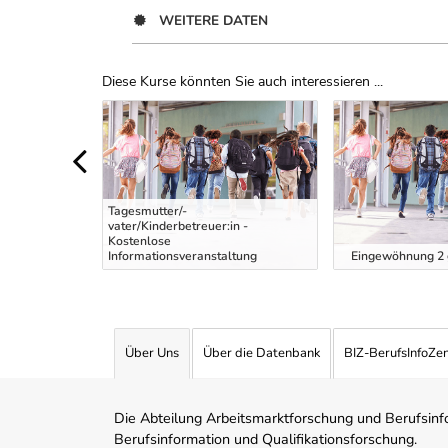
WEITERE DATEN
Diese Kurse könnten Sie auch interessieren ...
Uber Weiterbildungsvorschläge
Tagesmutter/-
vater/Kinderbetreuer:in -
tung intensiv
Kostenlose
Informationsveranstaltung
Eingewöhnung 2 g
Über Uns
Über die Datenbank
BIZ-BerufsInfoZe
Die Abteilung Arbeitsmarktforschung und Berufsinfor
Berufsinformation und Qualifikationsforschung.