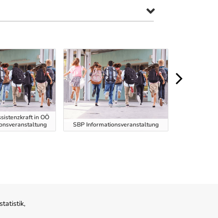
sistenzkraft in OÖ
ionsveranstaltung
SBP Informationsveranstaltung
SBP Informa
atistik,