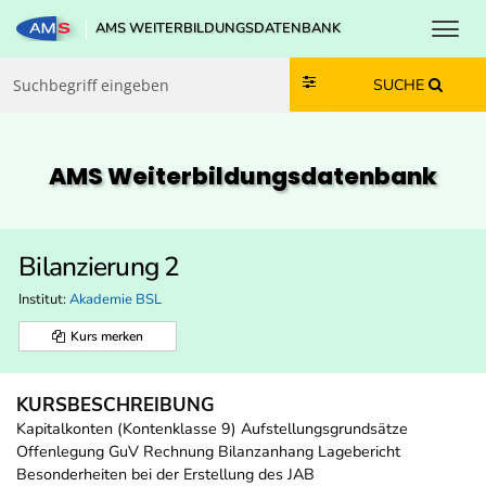
Toggl
AMS WEITERBILDUNGSDATENBANK
Zum Inhalt springen
Zum Navmenü springen
Zur Suche springen
Zur Footer springen
SUCHE
AMS Weiterbildungs­datenbank
Bilanzierung 2
Institut:
Akademie BSL
Kurs merken
KURSBESCHREIBUNG
Kapitalkonten (Kontenklasse 9) Aufstellungsgrundsätze
Offenlegung GuV Rechnung Bilanzanhang Lagebericht
Besonderheiten bei der Erstellung des JAB