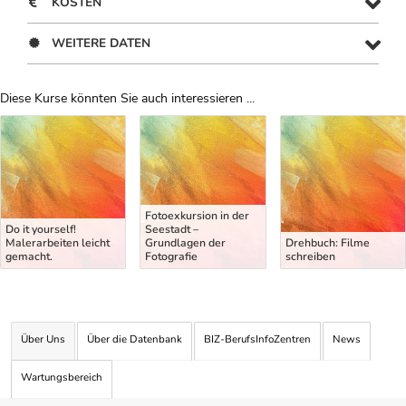
KOSTEN
WEITERE DATEN
Diese Kurse könnten Sie auch interessieren ...
Uber Weiterbildungsvorschläge
Fotoexkursion in der
Do it yourself!
Seestadt –
Malerarbeiten leicht
Grundlagen der
Drehbuch: Filme
gemacht.
Fotografie
schreiben
Über Uns
Über die Datenbank
BIZ-BerufsInfoZentren
News
Wartungsbereich