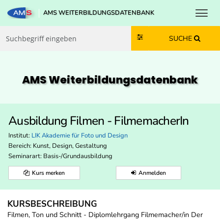
Toggl
AMS WEITERBILDUNGSDATENBANK
Zum Inhalt springen
Zum Navmenü springen
Zur Suche springen
Zur Footer springen
SUCHE
AMS Weiterbildungs­datenbank
Ausbildung Filmen - FilmemacherIn
Institut:
LIK Akademie für Foto und Design
Bereich:
Kunst, Design, Gestaltung
Seminarart: Basis-/Grundausbildung
Kurs merken
Anmelden
KURSBESCHREIBUNG
Filmen, Ton und Schnitt - Diplomlehrgang Filmemacher/in Der