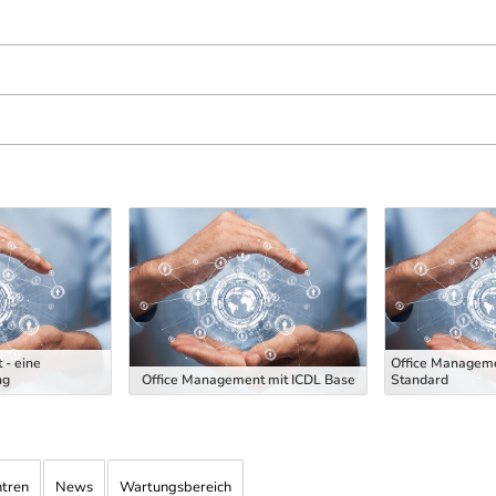
 - eine
Office Manageme
ng
Office Management mit ICDL Base
Standard
ntren
News
Wartungsbereich