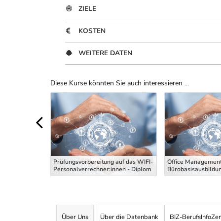
ZIELE
KOSTEN
WEITERE DATEN
Diese Kurse könnten Sie auch interessieren ...
Uber Weiterbildungsvorschläge
 die
g Maler und
Prüfungsvorbereitung auf das WIFI-
Office Management
 Theoriekurs
Personalverrechner:innen - Diplom
Bürobasisausbildu
Über Uns
Über die Datenbank
BIZ-BerufsInfoZe