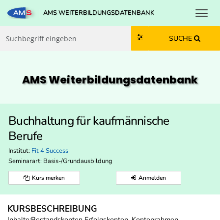
Toggl
AMS WEITERBILDUNGSDATENBANK
Zum Inhalt springen
Zum Navmenü springen
Zur Suche springen
Zur Footer springen
SUCHE
AMS Weiterbildungs­datenbank
Buchhaltung für kaufmännische
Berufe
Institut:
Fit 4 Success
Seminarart: Basis-/Grundausbildung
Kurs merken
Anmelden
KURSBESCHREIBUNG
Inhalte:Bestandskonten Erfolgskonten, Kontenrahmen.