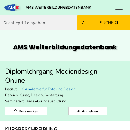
Toggl
AMS WEITERBILDUNGSDATENBANK
Zum Inhalt springen
Zum Navmenü springen
Zur Suche springen
Zur Footer springen
SUCHE
AMS Weiterbildungs­datenbank
Diplomlehrgang Mediendesign
Online
Institut:
LIK Akademie für Foto und Design
Bereich:
Kunst, Design, Gestaltung
Seminarart: Basis-/Grundausbildung
Kurs merken
Anmelden
KURSBESCHREIBUNG