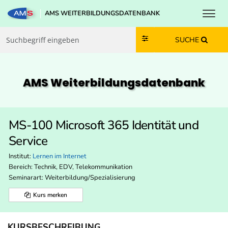
Toggl
AMS WEITERBILDUNGSDATENBANK
Zum Inhalt springen
Zum Navmenü springen
Zur Suche springen
Zur Footer springen
SUCHE
AMS Weiterbildungs­datenbank
MS-100 Microsoft 365 Identität und
Service
Institut:
Lernen im Internet
Bereich:
Technik, EDV, Telekommunikation
Seminarart: Weiterbildung/Spezialisierung
Kurs merken
KURSBESCHREIBUNG