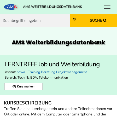
Toggl
AMS WEITERBILDUNGSDATENBANK
Zum Inhalt springen
Zum Navmenü springen
Zur Suche springen
Zur Footer springen
SUCHE
AMS Weiterbildungs­datenbank
LERNTREFF Job und Weiterbildung
Institut:
nowa - Training.Beratung.Projektmanagement
Bereich:
Technik, EDV, Telekommunikation
Kurs merken
KURSBESCHREIBUNG
Treffen Sie eine Lernbegleiterin und andere Teilnehmerinnen vor
Ort oder online. Mit dem Computer oder Smartphone und der