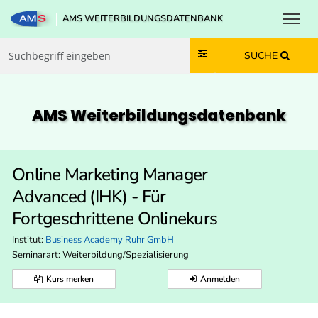
Toggl
AMS WEITERBILDUNGSDATENBANK
Zum Inhalt springen
Zum Navmenü springen
Zur Suche springen
Zur Footer springen
SUCHE
AMS Weiterbildungs­datenbank
Online Marketing Manager
Advanced (IHK) - Für
Fortgeschrittene Onlinekurs
Institut:
Business Academy Ruhr GmbH
Seminarart: Weiterbildung/Spezialisierung
Kurs merken
Anmelden