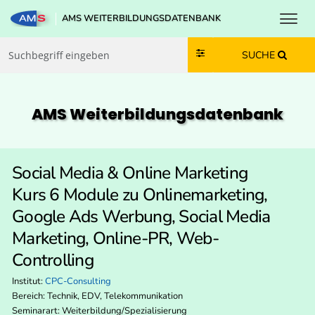
Toggl
AMS WEITERBILDUNGSDATENBANK
Zum Inhalt springen
Zum Navmenü springen
Zur Suche springen
Zur Footer springen
SUCHE
AMS Weiterbildungs­datenbank
Social Media & Online Marketing
Kurs 6 Module zu Onlinemarketing,
Google Ads Werbung, Social Media
Marketing, Online-PR, Web-
Controlling
Institut:
CPC-Consulting
Bereich:
Technik, EDV, Telekommunikation
Seminarart: Weiterbildung/Spezialisierung